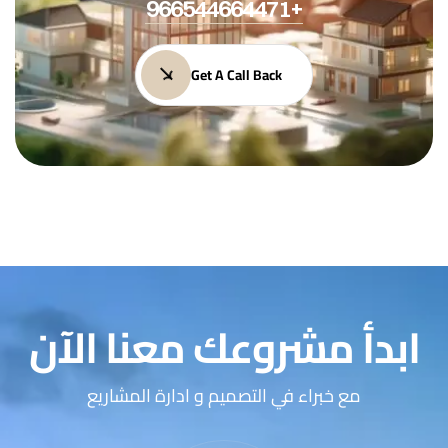
+966544664471
Get A Call Back
ابدأ مشروعك معنا الآن
مع خبراء في التصميم و ادارة المشاريع